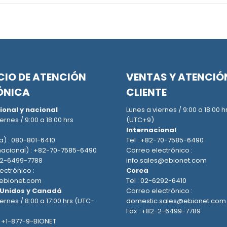
CIO DE ATENCIÓN
VENTAS Y ATENCIÓ
ÓNICA
CLIENTE
ional y nacional
Lunes a viernes / 9:00 a 18:00 h
ernes / 9:00 a 18:00 hrs
(UTC+9)
Internacional
a) :
080-801-6410
Tel :
+82-70-7585-6490
nacional) :
+82-70-7585-6490
Correo electrónico :
-2-6499-7788
info.sales@ebionet.com
ectrónico :
Corea
ebionet.com
Tel :
02-6292-6410
 Unidos y Canadá
Correo electrónico :
ernes / 8:00 a 17:00 hrs (UTC-
domestic.sales@ebionet.com
Fax : +82-2-6499-7789
:
+1-877-9-BIONET