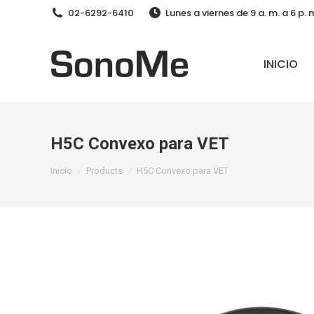
02-6292-6410
Lunes a viernes de 9 a. m. a 6 p
INICIO
H5C Convexo para VET
Estás aquí:
Inicio
Products
H5C Convexo para VET