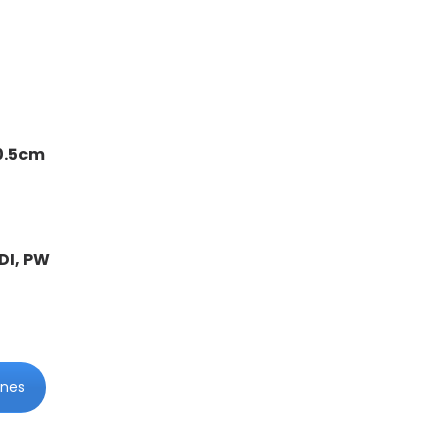
0.5cm
PDI, PW
ones