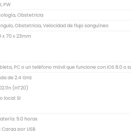
I, PW
logía, Obstetricia
Ángulo, Obstetricia, Velocidad de flujo sanguíneo
0 x 70 x 23mm
ableta, PC o un teléfono móvil que funcione con iOS 8.0 o s
nda de 2.4 GHz
02.11n (HT20)
local: Si
atería: 5.0 horas
: Carga por USB