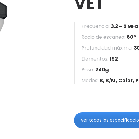
VET
Frecuencia:
3.2 – 5 MHz
Radio de escaneo:
60°
Profundidad máxima:
3
Elementos:
192
Peso:
240g
Modos:
B, B/M, Color, 
Ver todas las especificaci