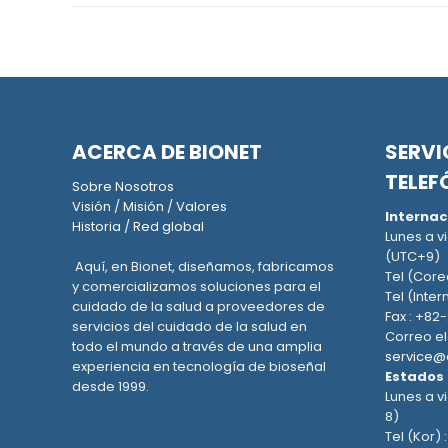
ACERCA DE BIONET
SERVI
TELEF
Sobre Nosotros
Visión
/
Misión
/
Valores
Internac
Historia
/
Red global
Lunes a vi
(UTC+9)
Aquí, en Bionet, diseñamos, fabricamos
Tel (Core
y comercializamos soluciones para el
Tel (Inter
cuidado de la salud a proveedores de
Fax : +82
servicios del cuidado de la salud en
Correo el
todo el mundo a través de una amplia
service@
experiencia en tecnología de bioseñal
Estados
desde 1999.
Lunes a vi
8)
Tel (Kor) 